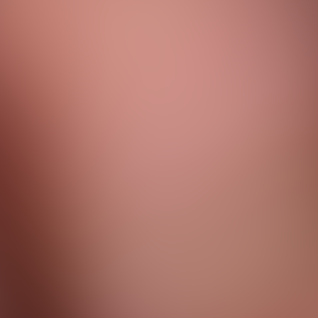
 in de race
het voorjaa